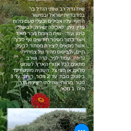
שיח גדול רב שנתי הגדל בר
במדבריות ישראל ובמישור
החוף. עליו אכילים ובעלי טעם מלוח
עדין. ניתן לאכילה ישירה, לבישול
טיגון ועוד.. שיח הצומח מהר מאוד
ויוצר בתוך מספר חודשים נוף סבוך
אשר מתאים ליצירת מסתור לבעלי
חיים, ולביסוס מהיר של צמחיית
גריגה. עמיד לגיר, קרה ושרב.
מתאים לכל אזורי הארץ. לשמש
מלאה או חצי צל. השקיה מועטה עד
בינונית. גובה: עד 2 מטר, רוחב: עד 3
מטר. מרווחי שתילה: ליצירת גדר
חיה: 1 מטר.