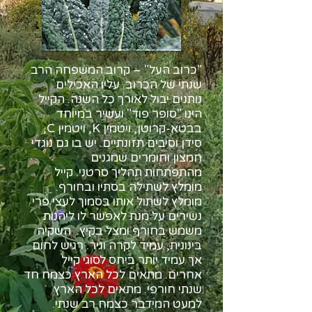
"כרוב העל" – קרוב המשפחה הרב
שנתי של הכרוב. עליו האכילים
נותנים יבול לאורך כל השנה. הקייל
הינו "סופר פוד" ועשיר במיוחד
בבטא-קרוטן, ויטמין K, ויטמין C,
סידן וסיבים תזונתיים. יש בו גם נוגדי
חמצון וחומרים שמגנים
מהתפתחות תהליך סרטני. קייל
מומלץ לשתילה בסתיו ובחורף.
מומלץ לשתול אותו בסמוך לעצי פרי
נשירים על מנת לאפשר לו ליהנות
משמש בחורף ומצל בקיץ. השקיה
בינונית, עמיד לקרה וגיר. רגיש לחום
אך עמיד יותר ביחס לסוגי קייל
אחרים. מתאים לכל הארץ כצמח חד
שנתי חורפי. מתאים לכל הארץ
למעט המידבר כצמח רב שנתי.