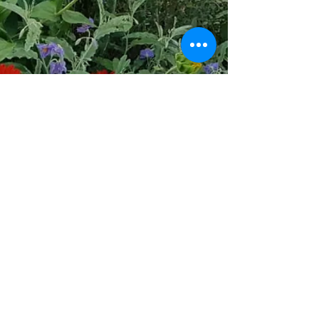
עמותת יערה - מקום לצמוח
משק 46, מושב קדרון
קארן: 052-2409555
נועם: 054-5712870
yaarafoodforest@gmail.com
לחנות
צרו קשר
לתרומות