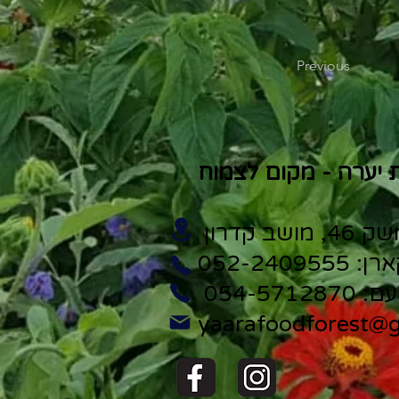
Previous
 יערה - מקום לצמוח
46, מושב קדרון
: 052-2409555
: 054-5712870
yaarafoodforest@