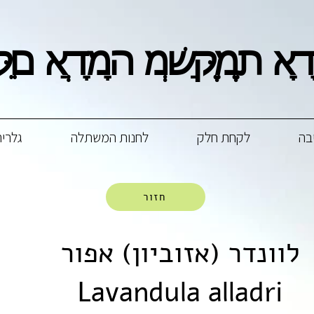
ָם מְשַׁקֵּם אֲדָמָה מְשַׁק
ָם מְשַׁקֵּם אֲדָמָה מְשַׁק
בה
לקחת חלק
לחנות המשתלה
גלריה
חזור
לוונדר (אזוביון) אפור
Lavandula alladri