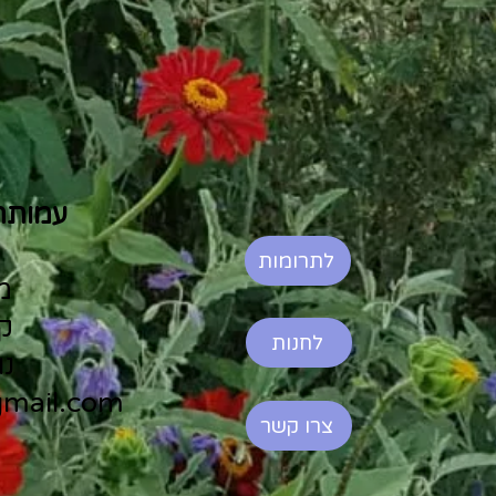
עמותת
לתרומות
משק 
קארן
לחנות
נועם
gmail.com
צרו קשר