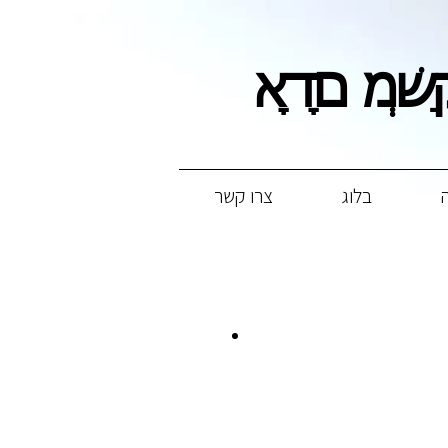
ֶּמֶת אָדָם
ֶּמֶת אָדָם
בלוג
צרו קשר