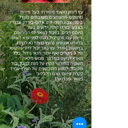
עץ רימון מקומי מסורתי בעל פירות
מתוקים-חמצמצים משובחים בגודל
בינוני. צבע הפרי הינו אדום-בורדו, וגרגריו,
בצבע בורדו קהה, ידועים בשל
היותם רכים, בניגוד לשאר זני הרימונים.
רימון עכו נותן יבול מעט לפני שיא העונה:
בחודש אוגוסט. (העץ קוצני! נא לקחת
בחשבון..) גודל: עץ בוגר יכול להגיע לקוטר
של 3 מטרים ואף יותר. תנאי גידול: בכל
הארץ למעט במדבר. שמש מלאה.
השקיה בחודשי הקיץ על מנת לקבל יבול
מכובד ולמנוע התבקעות של הפרי. עמיד
לקרה. גיזום: טרם הלבלוב.
(ינואר-פברואר)