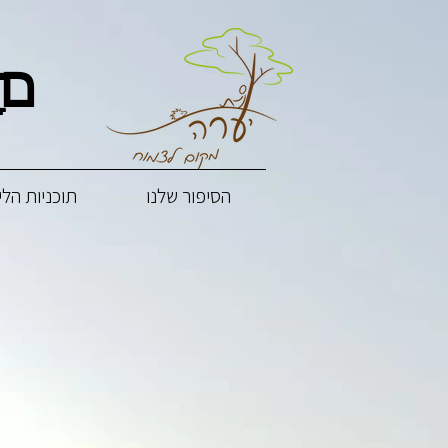
אָד
אָד
הסיפור שלנו
תוכניות הלי