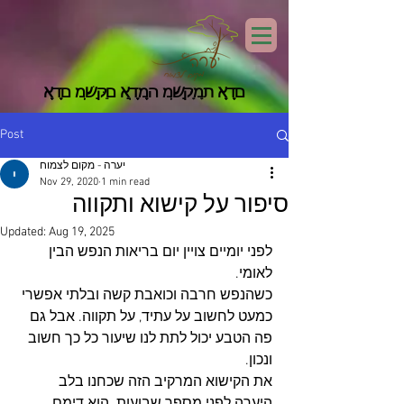
אָדָם מְשַׁקֵּם אֲדָמָה מְשַׁקֶּמֶת אָדָם
אָדָם מְשַׁקֵּם אֲדָמָה מְשַׁקֶּמֶת אָדָם
Post
יערה - מקום לצמוח
Nov 29, 2020
1 min read
סיפור על קישוא ותקווה
Updated:
Aug 19, 2025
לפני יומיים צויין יום בריאות הנפש הבין 
לאומי. 
כשהנפש חרבה וכואבת קשה ובלתי אפשרי 
כמעט לחשוב על עתיד, על תקווה. אבל גם 
פה הטבע יכול לתת לנו שיעור כל כך חשוב 
ונכון. 
את הקישוא המרקיב הזה שכחנו בלב 